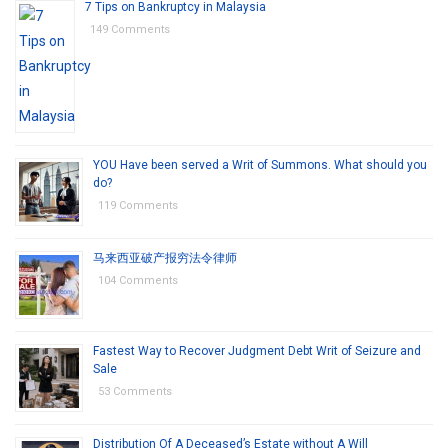
7 Tips on Bankruptcy in Malaysia
149 Comments
YOU Have been served a Writ of Summons. What should you
do?
119 Comments
马来西亚破产报穷法令律师
104 Comments
Fastest Way to Recover Judgment Debt Writ of Seizure and
Sale
53 Comments
Distribution Of A Deceased’s Estate without A Will